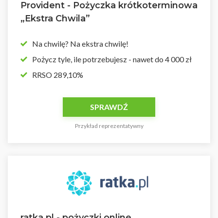
Provident - Pożyczka krótkoterminowa
„Ekstra Chwila”
Na chwilę? Na ekstra chwilę!
Pożycz tyle, ile potrzebujesz - nawet do 4 000 zł
RRSO 289,10%
SPRAWDŹ
Przykład reprezentatywny
ratka.pl - pożyczki online